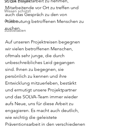
in die Projektarbeit zu nehmen, 
SOLVA Bericht
Mitarbeitende vor Ort zu treffen und 
Wissen schützt
auch das Gespräch zu den von 
Anlässe
Ausbeutung betroffenen Menschen zu 
suchen.
Südostasien
Auf unseren Projektreisen begegnen 
wir vielen betroffenen Menschen, 
oftmals sehr junge, die durch 
unbeschreibliches Leid gegangen 
sind. Ihnen zu begegnen, sie 
persönlich zu kennen und ihre 
Entwicklung mitzuerleben, bestärkt 
und ermutigt unsere Projektpartner 
und das SOLVA-Team immer wieder 
aufs Neue, uns für diese Arbeit zu 
engagieren. Es macht auch deutlich, 
wie wichtig die geleistete 
Präventionsarbeit in den verschiedenen 