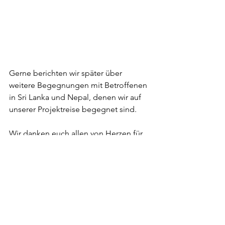
Gerne berichten wir später über 
weitere Begegnungen mit Betroffenen 
in Sri Lanka und Nepal, denen wir auf 
unserer Projektreise begegnet sind.
Wir danken euch allen von Herzen für 
eure wertvolle Unterstützung, damit wir 
weiterhin so viele Gefährdete 
beschützen, Gefangene befreien und 
Befreite in eine hoffnungsvollere 
Zukunft begleiten können.
*Name geändert