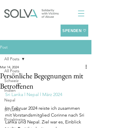
SPENDEN ♡
Post
All Posts
Mar 14, 2024
All Posts
Persönliche Begegnungen mit
Schweiz
Betroffenen
Indien
Sri Lanka l Nepal l März 2024
Nepal
Im Februar 2024 reiste ich zusammen 
Sri Lanka
mit Vorstandsmitglied Corinne nach Sri 
Projektreise
Lanka und Nepal. Ziel war es, Einblick 