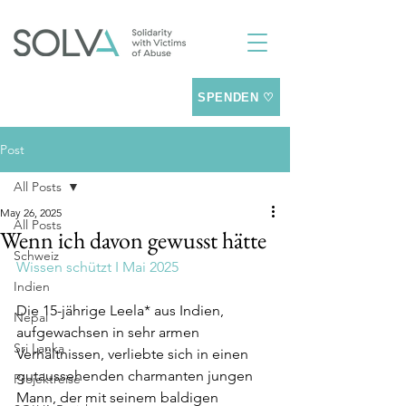
SPENDEN ♡
Post
All Posts
May 26, 2025
All Posts
Wenn ich davon gewusst hätte
Schweiz
Wissen schützt I Mai 2025
Indien
Die 15-jährige Leela* aus Indien, 
Nepal
aufgewachsen in sehr armen 
Sri Lanka
Verhältnissen, verliebte sich in einen 
gutaussehenden charmanten jungen 
Projektreise
Mann, der mit seinem baldigen 