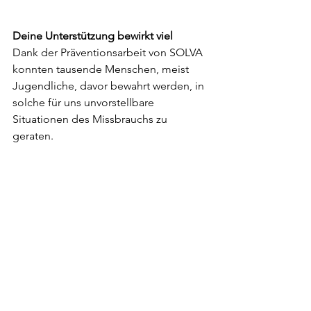
Deine Unterstützung bewirkt viel
Dank der Präventionsarbeit von SOLVA 
konnten tausende Menschen, meist 
Jugendliche, davor bewahrt werden, in 
solche für uns unvorstellbare 
Situationen des Missbrauchs zu 
geraten.
Für jeden einzelnen Menschen, den wir 
schützen können, lohnt sich unser 
Einsatz. Es geht nicht um Zahlen, 
sondern um Menschen mit einem 
Namen, mit einer Geschichte und dem 
Recht auf ein Leben in Würde und 
Freiheit.
Lasst uns gemeinsam dafür sorgen, 