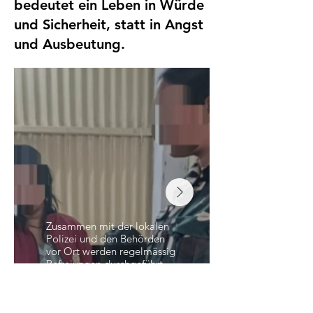
bedeutet ein Leben in Würde
und Sicherheit, statt in Angst
und Ausbeutung.
Zusammen mit der lokalen
Polizei und den Behörden
vor Ort werden regelmässig
Befreiungen durchgeführt.
Dabei ist das gegenseitige
Vertrauen essentiell.